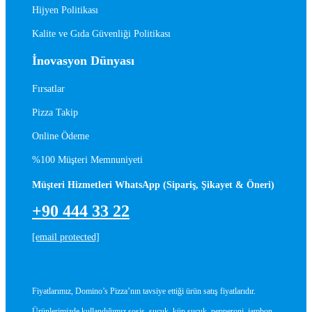
Hijyen Politikası
Kalite ve Gıda Güvenliği Politikası
İnovasyon Dünyası
Fırsatlar
Pizza Takip
Online Ödeme
%100 Müşteri Memnuniyeti
Müşteri Hizmetleri WhatsApp (Sipariş, Şikayet & Öneri)
+90 444 33 22
[email protected]
Fiyatlarımız, Domino’s Pizza’nın tavsiye ettiği ürün satış fiyatlarıdır.
Ürünlerimizde kullandığımız sosis, sucuk, küp sucuk, pepperoni, jambon