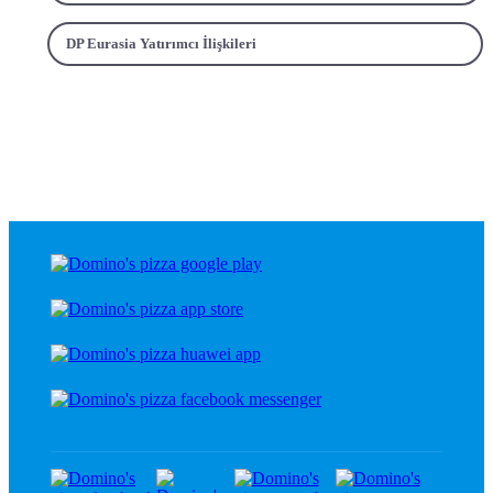
DP Eurasia Yatırımcı İlişkileri