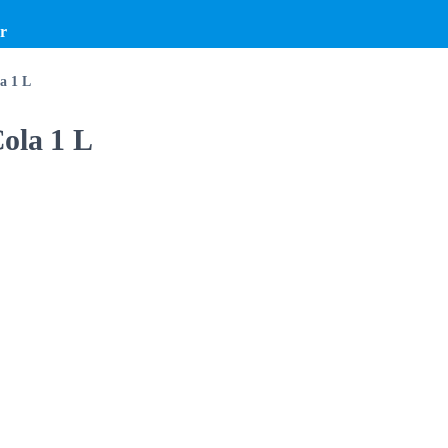
r
a 1 L
ola 1 L