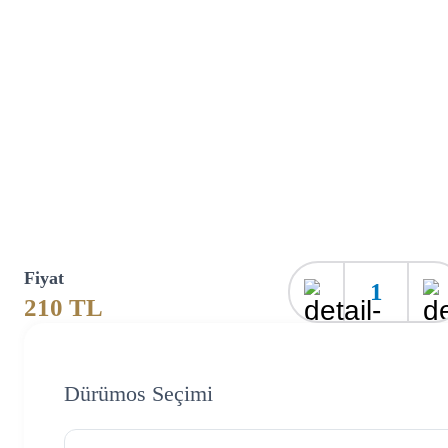
Fiyat
1
210
TL
Dürümos Seçimi