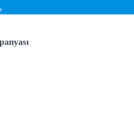
r
panyası