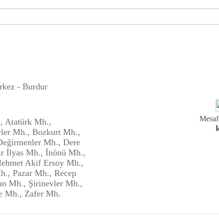
kez - Burdur
Mesafe
, Atatürk Mh.,
vler Mh., Bozkurt Mh.,
eğirmenler Mh., Dere
 İlyas Mh., İnönü Mh.,
ehmet Akif Ersoy Mh.,
h., Pazar Mh., Recep
n Mh., Şirinevler Mh.,
e Mh., Zafer Mh.