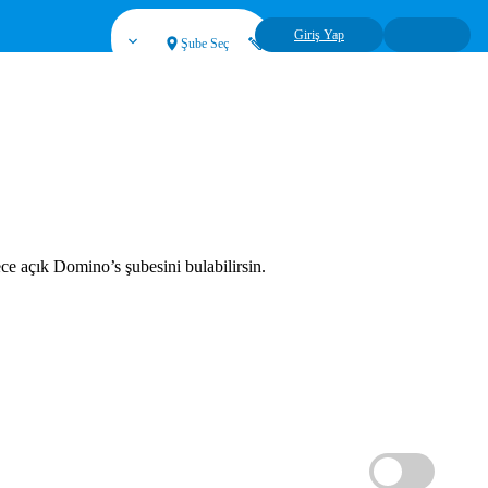
Giriş Yap
Şube Seç
ce açık Domino’s şubesini bulabilirsin.