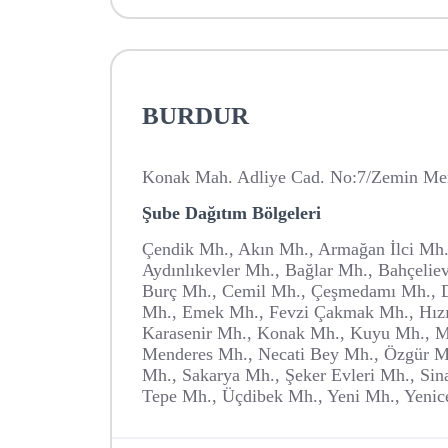
BURDUR
Konak Mah. Adliye Cad. No:7/Zemin Mer
Şube Dağıtım Bölgeleri
Çendik Mh., Akın Mh., Armağan İlci Mh.
Aydınlıkevler Mh., Bağlar Mh., Bahçelie
Burç Mh., Cemil Mh., Çeşmedamı Mh., D
Mh., Emek Mh., Fevzi Çakmak Mh., Hızır
Karasenir Mh., Konak Mh., Kuyu Mh., M
Menderes Mh., Necati Bey Mh., Özgür M
Mh., Sakarya Mh., Şeker Evleri Mh., Sina
Tepe Mh., Üçdibek Mh., Yeni Mh., Yenic