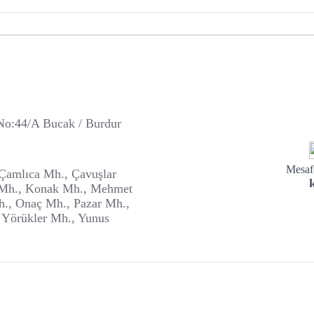
o:44/A Bucak / Burdur
Mesafe
 Çamlıca Mh., Çavuşlar
r Mh., Konak Mh., Mehmet
., Onaç Mh., Pazar Mh.,
 Yörükler Mh., Yunus