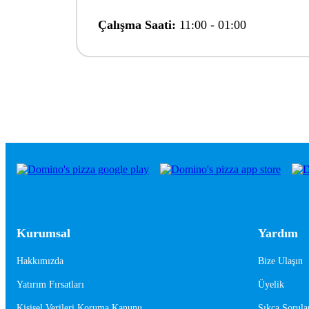
Çalışma Saati:
11:00
-
01:00
Kurumsal
Yardım
Hakkımızda
Bize Ulaşın
Yatırım Fırsatları
Üyelik
Kişisel Verileri Koruma Kanunu
Sıkça Sorula