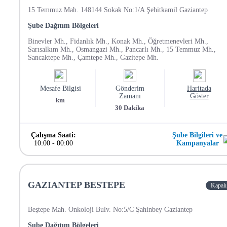
15 Temmuz Mah. 148144 Sokak No:1/A Şehitkamil Gaziantep
Şube Dağıtım Bölgeleri
Binevler Mh., Fidanlık Mh., Konak Mh., Öğretmenevleri Mh.,
Sarısalkım Mh., Osmangazi Mh., Pancarlı Mh., 15 Temmuz Mh.,
Sancaktepe Mh., Çamtepe Mh., Gazitepe Mh.
Mesafe Bilgisi
Gönderim
Haritada
Zamanı
Göster
km
30
Dakika
Çalışma Saati:
Şube Bilgileri ve
10:00
-
00:00
Kampanyalar
GAZIANTEP BESTEPE
Kapalı
Beştepe Mah. Onkoloji Bulv. No:5/C Şahinbey Gaziantep
Şube Dağıtım Bölgeleri