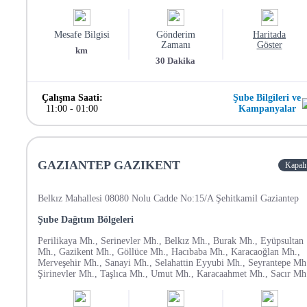
Mesafe Bilgisi
Gönderim
Haritada
Zamanı
Göster
km
30
Dakika
Çalışma Saati:
Şube Bilgileri ve
11:00
-
01:00
Kampanyalar
GAZIANTEP GAZIKENT
Kapalı
Belkız Mahallesi 08080 Nolu Cadde No:15/A Şehitkamil Gaziantep
Şube Dağıtım Bölgeleri
Perilikaya Mh., Serinevler Mh., Belkız Mh., Burak Mh., Eyüpsultan
Mh., Gazikent Mh., Göllüce Mh., Hacıbaba Mh., Karacaoğlan Mh.,
Merveşehir Mh., Sanayi Mh., Selahattin Eyyubi Mh., Seyrantepe Mh
Şirinevler Mh., Taşlıca Mh., Umut Mh., Karacaahmet Mh., Sacır Mh