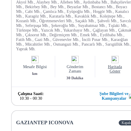
Akyol Mh., Alaybey Mh., Alleben Mh., Aydınbaba Mh., Bahçelievler
Mh., Bekirbey Mh., Bey Mh., Beyazlar Mh., Bostancı Mh., Boyacı
Mh., Cabi Mh., Çamlıca Mh., Eyüpoğlu Mh., Hoşgör Mh., Kanalıcı
Mh., Karagöz Mh., Karatarla Mh., Kavaklık Mh., Kolejtepe Mh.,
Kozanlı Mh., Öğretmenevleri Mh., Saçaklı Mh., Şahveli Mh., Savcıl
Mh., Seferpaşa Mh., Şekeroğlu Mh., Suyabatmaz Mh., Tışlaki Mh.,
Türktepe Mh., Yazıcık Mh., Yukarıbayır Mh., Çağlayan Mh., Çakma
Mh., Çıksorut Mh., Değirmiçem Mh., Emek Mh., Eydibaba Mh.,
Fatih Mh., Gazi Mh., Güvenevler Mh., İncili Pınar Mh., Karaoğlan
Mh., Mücahitler Mh., Osmangazi Mh., Pancarlı Mh., Sarıgüllük Mh.
Yaprak Mh.
Mesafe Bilgisi
Gönderim
Haritada
Zamanı
Göster
km
30
Dakika
Çalışma Saati:
Şube Bilgileri ve
10:30
-
00:30
Kampanyalar
GAZIANTEP ICONOVA
Kapalı