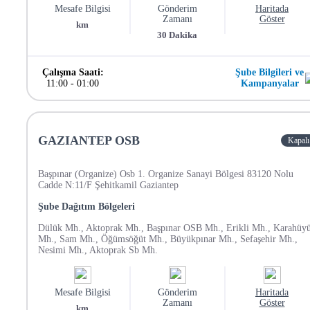
Mesafe Bilgisi
Gönderim
Haritada
Zamanı
Göster
km
30
Dakika
Çalışma Saati:
Şube Bilgileri ve
11:00
-
01:00
Kampanyalar
GAZIANTEP OSB
Kapalı
Başpınar (Organize) Osb 1. Organize Sanayi Bölgesi 83120 Nolu
Cadde N:11/F Şehitkamil Gaziantep
Şube Dağıtım Bölgeleri
Dülük Mh., Aktoprak Mh., Başpınar OSB Mh., Erikli Mh., Karahüy
Mh., Sam Mh., Öğümsöğüt Mh., Büyükpınar Mh., Sefaşehir Mh.,
Nesimi Mh., Aktoprak Sb Mh.
Mesafe Bilgisi
Gönderim
Haritada
Zamanı
Göster
km