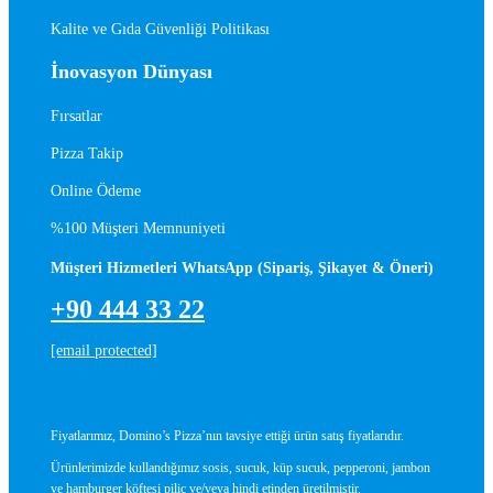
Kalite ve Gıda Güvenliği Politikası
İnovasyon Dünyası
Fırsatlar
Pizza Takip
Online Ödeme
%100 Müşteri Memnuniyeti
Müşteri Hizmetleri WhatsApp (Sipariş, Şikayet & Öneri)
+90 444 33 22
[email protected]
Fiyatlarımız, Domino’s Pizza’nın tavsiye ettiği ürün satış fiyatlarıdır.
Ürünlerimizde kullandığımız sosis, sucuk, küp sucuk, pepperoni, jambon
ve hamburger köftesi piliç ve/veya hindi etinden üretilmiştir.