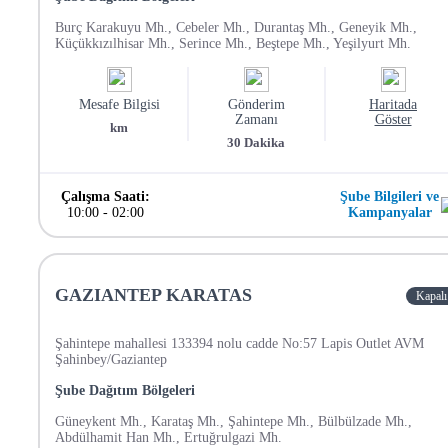
Burç Karakuyu Mh., Cebeler Mh., Durantaş Mh., Geneyik Mh.,
Küçükkızılhisar Mh., Serince Mh., Beştepe Mh., Yeşilyurt Mh.
Mesafe Bilgisi
Gönderim
Haritada
Zamanı
Göster
km
30
Dakika
Çalışma Saati:
Şube Bilgileri ve
10:00
-
02:00
Kampanyalar
GAZIANTEP KARATAS
Kapalı
Şahintepe mahallesi 133394 nolu cadde No:57 Lapis Outlet AVM
Şahinbey/Gaziantep
Şube Dağıtım Bölgeleri
Güneykent Mh., Karataş Mh., Şahintepe Mh., Bülbülzade Mh.,
Abdülhamit Han Mh., Ertuğrulgazi Mh.