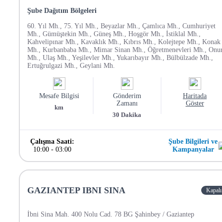
Şube Dağıtım Bölgeleri
60. Yıl Mh., 75. Yıl Mh., Beyazlar Mh., Çamlıca Mh., Cumhuriyet
Mh., Gümüştekin Mh., Güneş Mh., Hoşgör Mh., İstiklal Mh.,
Kahvelipınar Mh., Kavaklık Mh., Kıbrıs Mh., Kolejtepe Mh., Konak
Mh., Kurbanbaba Mh., Mimar Sinan Mh., Öğretmenevleri Mh., Onu
Mh., Ulaş Mh., Yeşilevler Mh., Yukarıbayır Mh., Bülbülzade Mh.,
Ertuğrulgazi Mh., Geylani Mh.
Mesafe Bilgisi
Gönderim
Haritada
Zamanı
Göster
km
30
Dakika
Çalışma Saati:
Şube Bilgileri ve
10:00
-
03:00
Kampanyalar
GAZIANTEP IBNI SINA
Kapalı
İbni Sina Mah. 400 Nolu Cad. 78 BG Şahinbey / Gaziantep