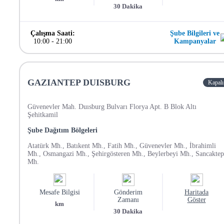
30
Dakika
Çalışma Saati:
Şube Bilgileri ve
10:00
-
21:00
Kampanyalar
GAZIANTEP DUISBURG
Kapalı
Güvenevler Mah. Duısburg Bulvarı Florya Apt. B Blok Altı
Şehitkamil
Şube Dağıtım Bölgeleri
Atatürk Mh., Batıkent Mh., Fatih Mh., Güvenevler Mh., İbrahimli
Mh., Osmangazi Mh., Şehirgösteren Mh., Beylerbeyi Mh., Sancaktep
Mh.
Mesafe Bilgisi
Gönderim
Haritada
Zamanı
Göster
km
30
Dakika