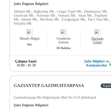
Şube Dağıtım Bölgeleri
Akbulut Mh., Bağlarbaşı Mh., Cengiz Topel Mh., Dumlupınar Mh.,
Güzelvadi Mh., Narlıtepe Mh., Osmanlı Mh., Vatan Mh., Yeşilkent
Mh., Akkent Mh., Mavikent Mh., Ertuğrulgazi Mh., İbn-İ Sina Mh.,
Selçuklu Mh.
Mesafe Bilgisi
Gönderim
Haritada
Zamanı
Göster
km
30
Dakika
Çalışma Saati:
Şube Bilgileri ve
10:00
-
01:30
Kampanyalar
GAZIANTEP GAZIMUHTARPASA
Kapalı
Gazimuhtarpaşa Blv.Değirmiçem Mah.No:25/A Şehitkamil
Şube Dağıtım Bölgeleri