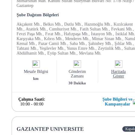
Mimarsinan Mah. Kanuni Sultan Süleyman Bulvarı No: 17/B Nizip /
Gaziantep
Şube Dağıtım Bölgeleri
Akçakent Mh., Belkıs Mh., Dutlu Mh., Hazımoğlu Mh., Kızılcakent
Mh., Atatürk Mh., Cumhuriyet Mh., Fatih Sultan Mh., Fevkani Mh.,
Fevzi Paşa Mh., Fırat Mh., Hafızpaşa Mh., İstasyon Mh., İstiklal Mh.
Karşıyaka Mh., Kıbrıs Mh., Menderes Mh., Mimar Sinan Mh., Namı
Kemal Mh., Pazar Camii Mh., Saha Mh., Şahinbey Mh., Şıhlar Mh.,
Tahtani Mh., Yeşilevler Mh., Yunus Emre Mh., Zeytinlik Mh., Sultan
Abdülhamit Mh., Eyüp Sultan Mh., Mevlana Mh.
Mesafe Bilgisi
Gönderim
Haritada
Zamanı
Göster
km
30
Dakika
Çalışma Saati:
Şube Bilgileri ve
10:00
-
00:00
Kampanyalar
GAZIANTEP UNIVERSITE
Kapalı