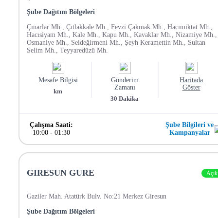
Şube Dağıtım Bölgeleri
Çınarlar Mh., Çıtlakkale Mh., Fevzi Çakmak Mh., Hacımiktat Mh.,
Hacısiyam Mh., Kale Mh., Kapu Mh., Kavaklar Mh., Nizamiye Mh.,
Osmaniye Mh., Seldeğirmeni Mh., Şeyh Keramettin Mh., Sultan
Selim Mh., Teyyaredüzü Mh.
Mesafe Bilgisi
Gönderim
Haritada
Zamanı
Göster
km
30
Dakika
Çalışma Saati:
Şube Bilgileri ve
10:00
-
01:30
Kampanyalar
GIRESUN GURE
Açık
Gaziler Mah. Atatürk Bulv. No:21 Merkez Giresun
Şube Dağıtım Bölgeleri