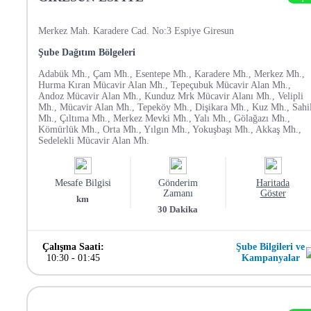
Merkez Mah. Karadere Cad. No:3 Espiye Giresun
Şube Dağıtım Bölgeleri
Adabük Mh., Çam Mh., Esentepe Mh., Karadere Mh., Merkez Mh.,
Hurma Kıran Mücavir Alan Mh., Tepeçubuk Mücavir Alan Mh.,
Andoz Mücavir Alan Mh., Kunduz Mrk Mücavir Alanı Mh., Velipli
Mh., Mücavir Alan Mh., Tepeköy Mh., Dişikara Mh., Kuz Mh., Sahi
Mh., Çıltıma Mh., Merkez Mevki Mh., Yalı Mh., Gölağazı Mh.,
Kömürlük Mh., Orta Mh., Yılgın Mh., Yokuşbaşı Mh., Akkaş Mh.,
Sedelekli Mücavir Alan Mh.
Mesafe Bilgisi
Gönderim
Haritada
Zamanı
Göster
km
30
Dakika
Çalışma Saati:
Şube Bilgileri ve
10:30
-
01:45
Kampanyalar