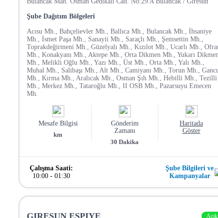
Bulancak Mah. Osman Gedikali Cad. No:29 A Bulancak / Giresun
Şube Dağıtım Bölgeleri
Acısu Mh., Bahçelievler Mh., Ballıca Mh., Bulancak Mh., İhsaniye
Mh., İsmet Paşa Mh., Sanayii Mh., Saraçlı Mh., Şemsettin Mh.,
Toprakdeğirmeni Mh., Güzelyalı Mh., Kızılot Mh., Ucarlı Mh., Ofra
Mh., Konakyanı Mh., Aktepe Mh., Orta Dikmen Mh., Yukarı Dikme
Mh., Melikli Oğlu Mh., Yazı Mh., Üst Mh., Orta Mh., Yalı Mh.,
Muhal Mh., Salibaşı Mh., Alt Mh., Camiyanı Mh., Torun Mh., Ganc
Mh., Kırma Mh., Aralıcak Mh., Osman Şıh Mh., Hebilli Mh., Tezilli
Mh., Merkez Mh., Tataroğlu Mh., II OSB Mh., Pazarsuyu Emecen
Mh.
Mesafe Bilgisi
Gönderim
Haritada
Zamanı
Göster
km
30
Dakika
Çalışma Saati:
Şube Bilgileri ve
10:00
-
01:30
Kampanyalar
GIRESUN ESPIYE
Açık