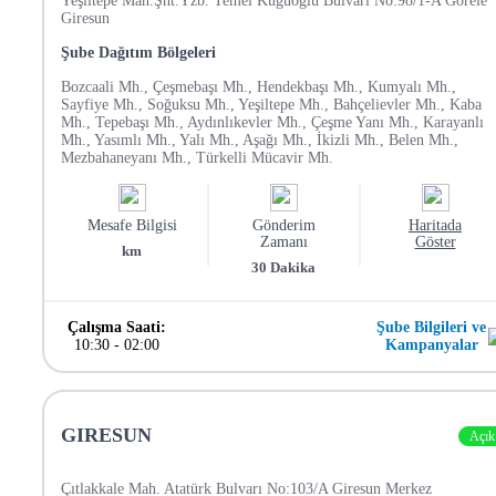
Yeşiltepe Mah.Şht.Yzb. Temel Kuğuoğlu Bulvarı No:98/1-A Görele
Giresun
Şube Dağıtım Bölgeleri
Bozcaali Mh., Çeşmebaşı Mh., Hendekbaşı Mh., Kumyalı Mh.,
Sayfiye Mh., Soğuksu Mh., Yeşiltepe Mh., Bahçelievler Mh., Kaba
Mh., Tepebaşı Mh., Aydınlıkevler Mh., Çeşme Yanı Mh., Karayanlı
Mh., Yasımlı Mh., Yalı Mh., Aşağı Mh., İkizli Mh., Belen Mh.,
Mezbahaneyanı Mh., Türkelli Mücavir Mh.
Mesafe Bilgisi
Gönderim
Haritada
Zamanı
Göster
km
30
Dakika
Çalışma Saati:
Şube Bilgileri ve
10:30
-
02:00
Kampanyalar
GIRESUN
Açık
Çıtlakkale Mah. Atatürk Bulvarı No:103/A Giresun Merkez