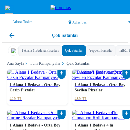
Adrese Teslim
Adres Seç
Çok Satanlar
1 Alana 1 Bedava Fırsatları
Çok Satanlar
Yepyeni Fırsatlar
Tribün 
Ana Sayfa
Tüm Kampanyalar
Çok Satanlar
1 Alana 1 Bedava - Orta Boy
1 Alana 1 Bedava - Orta Boy
Cazip Pizzalar
Sevilen Pizzalar
420
TL
460
TL
1 Alana 1 Bedava - Orta Boy
1 Alana 1 Bedava 4'lü