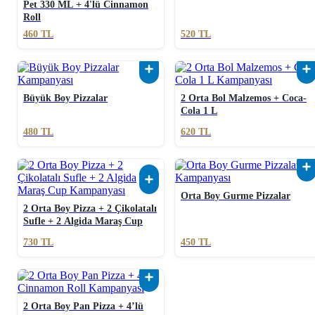
Pet 330 ML + 4'lü Cinnamon
Roll
460
TL
520
TL
Büyük Boy Pizzalar
2 Orta Bol Malzemos + Coca-
Cola 1 L
480
TL
620
TL
Orta Boy Gurme Pizzalar
2 Orta Boy Pizza + 2 Çikolatalı
Sufle + 2 Algida Maraş Cup
730
TL
450
TL
2 Orta Boy Pan Pizza + 4’lü