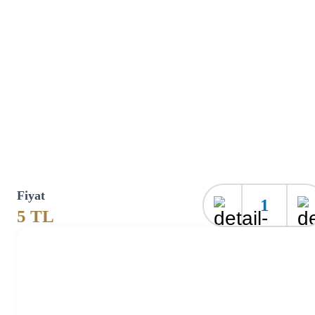
Fiyat
1
5
TL