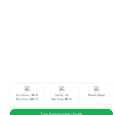
Eve Servis -
30
dk
Gel Al -
dk
Mesafe Bilgisi
Min.Ücret:
420
TL
Min.Ücret:
80
TL
Tüm Kampanyaları İncele