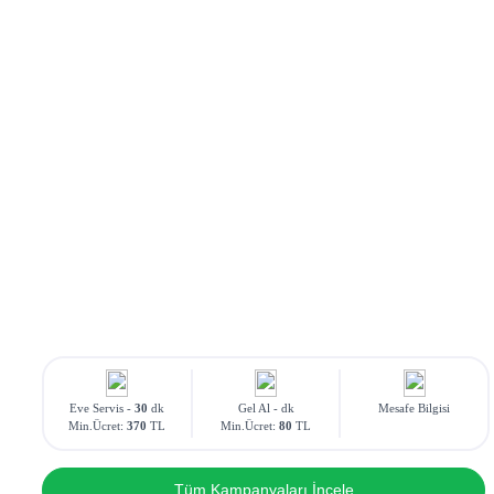
Eve Servis -
30
dk
Gel Al -
dk
Mesafe Bilgisi
Min.Ücret:
370
TL
Min.Ücret:
80
TL
Tüm Kampanyaları İncele