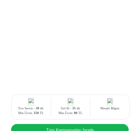
Eve Servis -
30
dk
Gel Al -
35
dk
Mesafe Bilgisi
Min.Ücret:
350
TL
Min.Ücret:
80
TL
Tüm Kampanyaları İncele