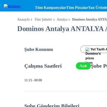
Tüm Kampanyalar
Tüm Pizzalar
Yan Ürünle
Anasayfa
Tüm Şubeler
Antalya
Dominos Antalya ANT
Dominos Antalya ANTALYA
Şube Konumu
Yol Tarifi 
Çalışma Saatleri
Şube P
Açık
11:15 - 00:00
Şube Gönderim Bilgileri