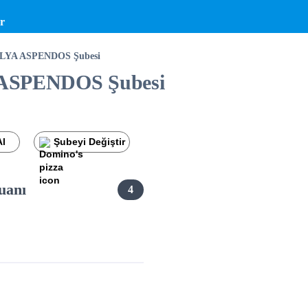
r
ALYA ASPENDOS Şubesi
 ASPENDOS Şubesi
Al
Şubeyi Değiştir
uanı
4