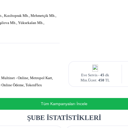
h., Kızıltoprak Mh., Mehmetçik Mh.,
şilova Mh., Yüksekalan Mh.,
Eve Servis -
45
dk
, Multinet - Online, Metropol Kart,
Min.Ücret:
450
TL
ee Online Ödeme, TokenFlex
Tüm Kampanyaları İncele
ŞUBE İSTATİSTİKLERİ