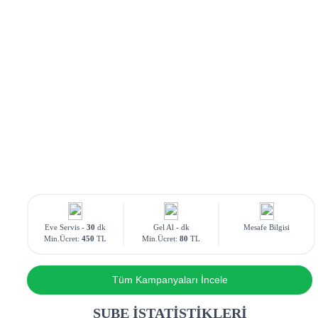
Eve Servis -
30
dk
Gel Al -
dk
Mesafe Bilgisi
Min.Ücret:
450
TL
Min.Ücret:
80
TL
Tüm Kampanyaları İncele
ŞUBE İSTATİSTİKLERİ