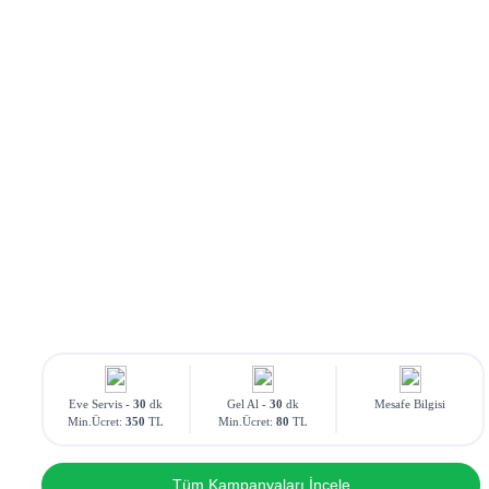
Eve Servis -
30
dk
Gel Al -
30
dk
Mesafe Bilgisi
Min.Ücret:
350
TL
Min.Ücret:
80
TL
Tüm Kampanyaları İncele