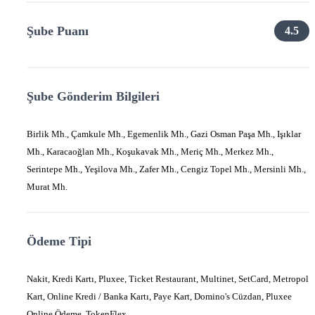
Şube Puanı
4.5
Şube Gönderim Bilgileri
Birlik Mh., Çamkule Mh., Egemenlik Mh., Gazi Osman Paşa Mh., Işıklar
Mh., Karacaoğlan Mh., Koşukavak Mh., Meriç Mh., Merkez Mh.,
Serintepe Mh., Yeşilova Mh., Zafer Mh., Cengiz Topel Mh., Mersinli Mh.,
Murat Mh.
Ödeme Tipi
Nakit, Kredi Kartı, Pluxee, Ticket Restaurant, Multinet, SetCard, Metropol
Kart, Online Kredi / Banka Kartı, Paye Kart, Domino's Cüzdan, Pluxee
Online Ödeme, TokenFlex