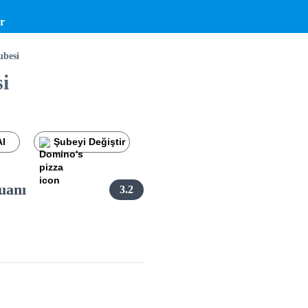
r
besi
i
Al
Şubeyi Değiştir
uanı
3.2