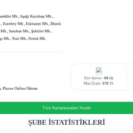
aaddin Mh., Aşağı Kayabaşı Mh.,
, Esenbey Mh., Eskisaray Mh., İlhanlı
Mh., Saruhan Mh., Şehitler Mh.,
şı Mh., Yeni Mh., Fertek Mh.
Eve Servis -
60
dk
Min.Ücret:
370
TL
an, Pluxee Online Ödeme
Tüm Kampanyaları İncele
ŞUBE İSTATİSTİKLERİ