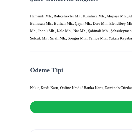
Hamamlı Mh., Bahçelievler Mh., Kumluca Mh., Ahipaşa Mh., Al
Balhasan Mh., Burhan Mh., Çayır Mh., Dere Mh., Efendibey Mh.
Mh., İnönü Mh., Kale Mh., Nar Mh., Şahinali Mh., Şahsüleyman 
Selçuk Mh., Sırali Mh., Songur Mh., Yenice Mh., Yukarı Kayaba
Ödeme Tipi
Nakit, Kredi Kartı, Online Kredi / Banka Kartı, Domino's Cüzd