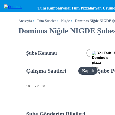
Tüm Kampanyalar
Tüm Pizzalar
Yan Ürünle
Anasayfa
Tüm Şubeler
Niğde
Dominos Niğde NIGDE Şu
Dominos Niğde NIGDE Şubes
Şube Konumu
Yol Tarifi 
Çalışma Saatleri
Şube P
Kapalı
10:30 - 23:30
Şube Gönderim Bilgileri