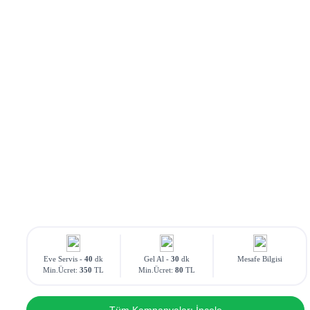
Eve Servis -
40
dk
Gel Al -
30
dk
Mesafe Bilgisi
Min.Ücret:
350
TL
Min.Ücret:
80
TL
Tüm Kampanyaları İncele