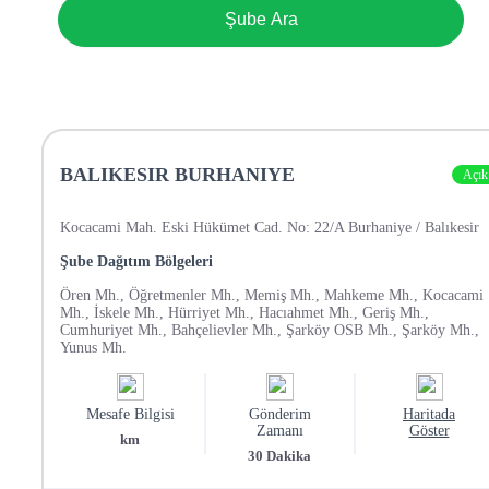
Şube Ara
BALIKESIR BURHANIYE
Açık
Kocacami Mah. Eski Hükümet Cad. No: 22/A Burhaniye / Balıkesir
Şube Dağıtım Bölgeleri
Ören Mh., Öğretmenler Mh., Memiş Mh., Mahkeme Mh., Kocacami
Mh., İskele Mh., Hürriyet Mh., Hacıahmet Mh., Geriş Mh.,
Cumhuriyet Mh., Bahçelievler Mh., Şarköy OSB Mh., Şarköy Mh.,
Yunus Mh.
Mesafe Bilgisi
Gönderim
Haritada
Zamanı
Göster
km
30
Dakika