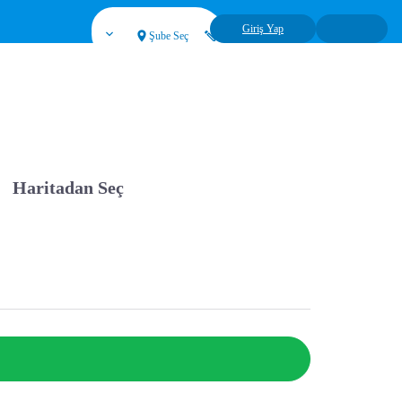
Giriş Yap
Şube Seç
Haritadan Seç