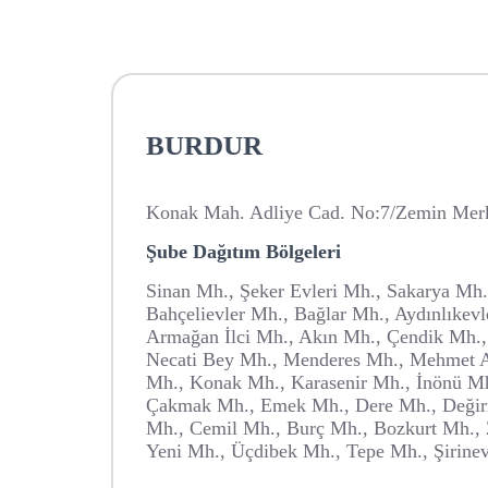
BURDUR
Konak Mah. Adliye Cad. No:7/Zemin Merk
Şube Dağıtım Bölgeleri
Sinan Mh., Şeker Evleri Mh., Sakarya Mh
Bahçelievler Mh., Bağlar Mh., Aydınlıkevl
Armağan İlci Mh., Akın Mh., Çendik Mh.,
Necati Bey Mh., Menderes Mh., Mehmet A
Mh., Konak Mh., Karasenir Mh., İnönü Mh.
Çakmak Mh., Emek Mh., Dere Mh., Deği
Mh., Cemil Mh., Burç Mh., Bozkurt Mh., 
Yeni Mh., Üçdibek Mh., Tepe Mh., Şirine