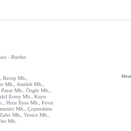
ez - Burdur
Mesaf
., Recep Mh.,
er Mh., Atatürk Mh.,
 Pazar Mh., Özgür Mh.,
kif Ersoy Mh., Kuyu
, Hızır İlyas Mh., Fevzi
rmenler Mh., Çeşmedamı
Zafer Mh., Yenice Mh.,
vler Mh.