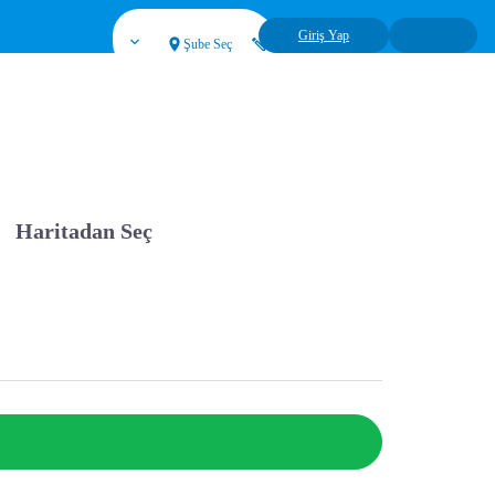
Giriş Yap
Şube Seç
Haritadan Seç