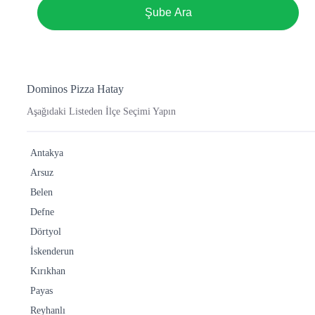
Şube Ara
Dominos Pizza Hatay
Aşağıdaki Listeden İlçe Seçimi Yapın
Antakya
Arsuz
Belen
Defne
Dörtyol
İskenderun
Kırıkhan
Payas
Reyhanlı