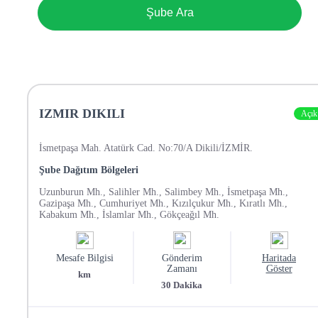
Şube Ara
IZMIR DIKILI
Açık
İsmetpaşa Mah. Atatürk Cad. No:70/A Dikili/İZMİR.
Şube Dağıtım Bölgeleri
Uzunburun Mh., Salihler Mh., Salimbey Mh., İsmetpaşa Mh.,
Gazipaşa Mh., Cumhuriyet Mh., Kızılçukur Mh., Kıratlı Mh.,
Kabakum Mh., İslamlar Mh., Gökçeağıl Mh.
Mesafe Bilgisi
Gönderim
Haritada
Zamanı
Göster
km
30
Dakika