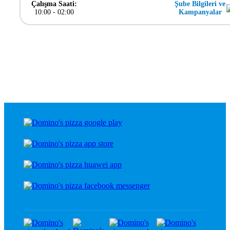
Çalışma Saati:
Şube Bilgileri ve
10:00
-
02:00
Kampanyalar