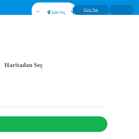
Giriş Yap
Şube Seç
Haritadan Seç