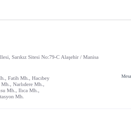
esi, Sarıkız Sitesi No:79-C Alaşehir / Manisa
Mesaf
h., Fatih Mh., Hacıbey
 Mh., Narlıdere Mh.,
su Mh., Ilıca Mh.,
stasyon Mh.