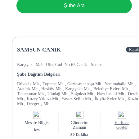
Şube Ara
SAMSUN CANIK
Kapalı
Karşıyaka Mah. Ulus Cad .No:63 Canik - Samsun
Şube Dağıtım Bölgeleri
Düvecik Mh., Toptepe Mh., Gaziosmanpaşa Mh., Yenimahalle Mh.,
Atatürk Mh., Hasköy Mh., Karşıyaka Mh., Belediye Evleri Mh.,
Teknepınar Mh., Uludağ Mh., Soğuksu Mh., Hacı İsmail Mh., Derele
Mh., Kuzey Yıldızı Mh., Yavuz Selim Mh., İkiyüz Evler Mh., Kozlu
Mh., Devgeriş Mh.
Mesafe Bilgisi
Gönderim
Haritada
Zamanı
Göster
km
30
Dakika