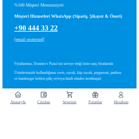
%100 Müşteri Memnuniyeti
Müşteri Hizmetleri WhatsApp (Sipariş, Şikayet & Öneri)
+90 444 33 22
[email protected]
Fiyatlarımız, Domino’s Pizza’nın tavsiye ettiği ürün satış fiyatlarıdır.
Ürünlerimizde kullandığımız sosis, sucuk, küp sucuk, pepperoni, jambon
ve hamburger köftesi piliç ve/veya hindi etinden üretilmiştir.
Anasayfa
Cüzdan
Sepetim
Fırsatlar
Hesabım