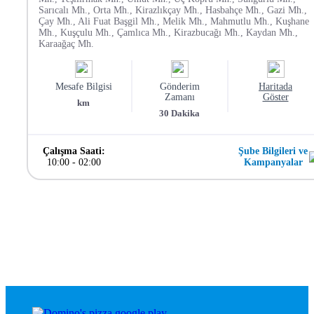
Sarıcalı Mh., Orta Mh., Kirazlıkçay Mh., Hasbahçe Mh., Gazi Mh.,
Çay Mh., Ali Fuat Başgil Mh., Melik Mh., Mahmutlu Mh., Kuşhane
Mh., Kuşçulu Mh., Çamlıca Mh., Kirazbucağı Mh., Kaydan Mh.,
Karaağaç Mh.
Mesafe Bilgisi
Gönderim
Haritada
Zamanı
Göster
km
30
Dakika
Çalışma Saati:
Şube Bilgileri ve
10:00
-
02:00
Kampanyalar