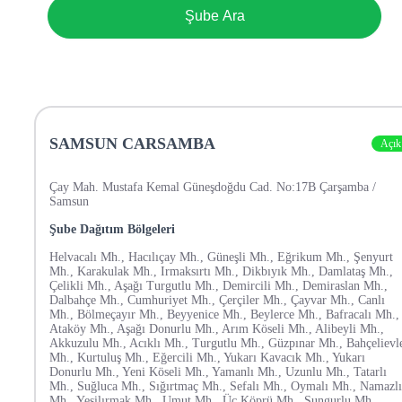
Şube Ara
SAMSUN CARSAMBA
Açık
Çay Mah. Mustafa Kemal Güneşdoğdu Cad. No:17B Çarşamba /
Samsun
Şube Dağıtım Bölgeleri
Helvacalı Mh., Hacılıçay Mh., Güneşli Mh., Eğrikum Mh., Şenyurt
Mh., Karakulak Mh., Irmaksırtı Mh., Dikbıyık Mh., Damlataş Mh.,
Çelikli Mh., Aşağı Turgutlu Mh., Demircili Mh., Demiraslan Mh.,
Dalbahçe Mh., Cumhuriyet Mh., Çerçiler Mh., Çayvar Mh., Canlı
Mh., Bölmeçayır Mh., Beyyenice Mh., Beylerce Mh., Bafracalı Mh.,
Ataköy Mh., Aşağı Donurlu Mh., Arım Köseli Mh., Alibeyli Mh.,
Akkuzulu Mh., Acıklı Mh., Turgutlu Mh., Güzpınar Mh., Bahçelievl
Mh., Kurtuluş Mh., Eğercili Mh., Yukarı Kavacık Mh., Yukarı
Donurlu Mh., Yeni Köseli Mh., Yamanlı Mh., Uzunlu Mh., Tatarlı
Mh., Suğluca Mh., Sığırtmaç Mh., Sefalı Mh., Oymalı Mh., Namazlı
Mh., Yeşilırmak Mh., Umut Mh., Üç Köprü Mh., Sungurlu Mh.,