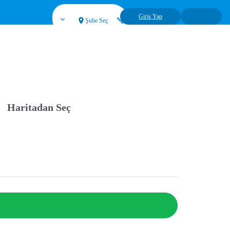
Giriş Yap
Şube Seç
Haritadan Seç