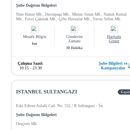
Şube Dağıtım Bölgeleri
Nine Hatun Mh., Davutpaşa Mh., Mimar Sinan Mh., Namık Kemal
Mh., Fevzi Çakmak Mh., Çifte Havuzlar Mh., Yavuz Selim Mh.
Mesafe Bilgisi
Gönderim
Haritada
Zamanı
Göster
km
30
Dakika
Çalışma Saati:
Şube Bilgileri ve
10:15
-
23:30
Kampanyalar
ISTANBUL SULTANGAZI
Kapalı
Eski Edirne Asfalti Cad. No: 532 / B Sultangazi - İst.
Şube Dağıtım Bölgeleri
Oruçreis Mh.