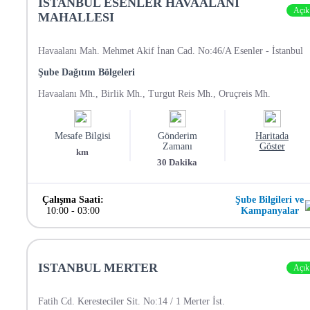
ISTANBUL ESENLER HAVAALANI
Açık
MAHALLESI
Havaalanı Mah. Mehmet Akif İnan Cad. No:46/A Esenler - İstanbul
Şube Dağıtım Bölgeleri
Havaalanı Mh., Birlik Mh., Turgut Reis Mh., Oruçreis Mh.
Mesafe Bilgisi
Gönderim
Haritada
Zamanı
Göster
km
30
Dakika
Çalışma Saati:
Şube Bilgileri ve
10:00
-
03:00
Kampanyalar
ISTANBUL MERTER
Açık
Fatih Cd. Keresteciler Sit. No:14 / 1 Merter İst.