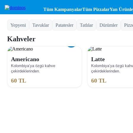
Tüm Kampanyalar
Tüm Pizzalar
Yan Ürünle
Yepyeni
Tavuklar
Patatesler
Tatlılar
Dürümler
Pizz
Kahveler
Americano
Latte
Kolombiya’ya özgü kahve
Kolombiya’ya özgü kah
çekirdeklerinden.
çekirdeklerinden.
60
TL
60
TL