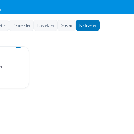
r
etta
Ekmekler
İçecekler
Soslar
Kahveler
ve