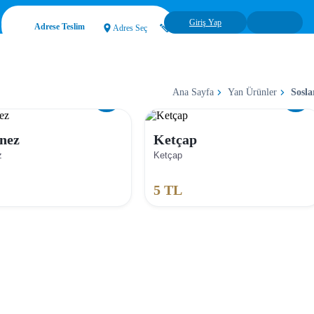
Giriş Yap
Adrese Teslim
Adres Seç
Ana Sayfa
Yan Ürünler
Sosla
nez
Ketçap
z
Ketçap
5
TL