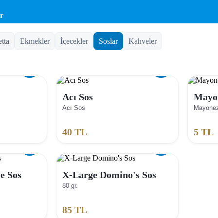
r
etta
Ekmekler
İçecekler
Soslar
Kahveler
Acı Sos
Mayo
Acı Sos
Mayone
40
TL
5
TL
e Sos
X-Large Domino's Sos
80 gr.
85
TL