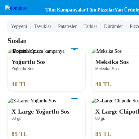
Tüm Kampanyalar
Tüm Pizzalar
Yan Ürünle
Yepyeni
Tavuklar
Patatesler
Tatlılar
Dürümler
Pizz
Soslar
Yoğurtlu Sos
Meksika Sos
Yoğurtlu Sos
Meksika Sos
40
TL
40
TL
X-Large Yoğurtlu Sos
X-Large Chipotl
80 gr.
80 gr.
85
TL
85
TL