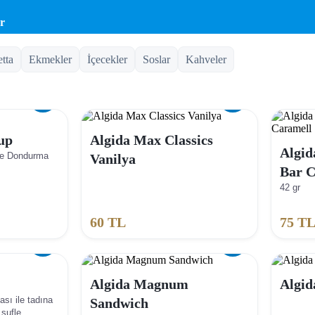
r
etta
Ekmekler
İçecekler
Soslar
Kahveler
up
Algida Max Classics
Algid
de Dondurma
Vanilya
Bar C
42 gr
60
TL
75
T
Algida Magnum
Algid
ası ile tadına
Sandwich
sufle