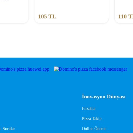
105
TL
110
T
İnovasyon Dünyası
Fırsatlar
Pizza Takip
n Sorular
Online Ödeme