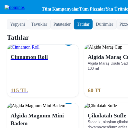
Tüm Kampanyalar
Tüm Pizzalar
Yan Ürünle
Yepyeni
Tavuklar
Patatesler
Tatlılar
Dürümler
Pizz
Tatlılar
Cinnamon Roll
Algida Maraş C
Algida Maraş Usulü Sa
100 ml
115
TL
60
TL
Algida Magnum Mini
Çikolatalı Sufle
Sıcacık, akışkan çikolat
Badem
doyamayacağınız enfes 