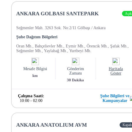
ANKARA GOLBASI SANTEPARK
Açık
Seğmenler Mah. 3263 Sok. No:2/11 Gölbaşı / Ankara
Şube Dağıtım Bölgeleri
Oran Mh., Bahçelievler Mh., Eymir Mh., Örencik Mh., Şafak Mh.,
Seğmenler Mh., Yaylabağ Mh., Yurtbeyi Mh.
Mesafe Bilgisi
Gönderim
Haritada
Zamanı
Göster
km
30
Dakika
Çalışma Saati:
Şube Bilgileri ve
10:00
-
02:00
Kampanyalar
ANKARA ANATOLIUM AVM
Kapalı