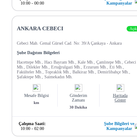
10:00
-
00:00
Kampanyalar
ANKARA CEBECI
Açık
Cebeci Mah. Cemal Gürsel Cad. No: 39/A Çankaya - Ankara
Şube Dağıtım Bölgeleri
Hacettepe Mh., Hacı Bayram Mh., Kale Mh., Çamlıtepe Mh., Cebeci
Mh., Dilekler Mh., Ertuğrulgazi Mh., Erzurum Mh., Eti Mh.,
Fakülteler Mh., Topraklık Mh., Balkiraz Mh., Demirlibahçe Mh.,
Şafaktepe Mh., Saimekadın Mh.
Mesafe Bilgisi
Gönderim
Haritada
Zamanı
Göster
km
30
Dakika
Çalışma Saati:
Şube Bilgileri ve
10:00
-
02:00
Kampanyalar