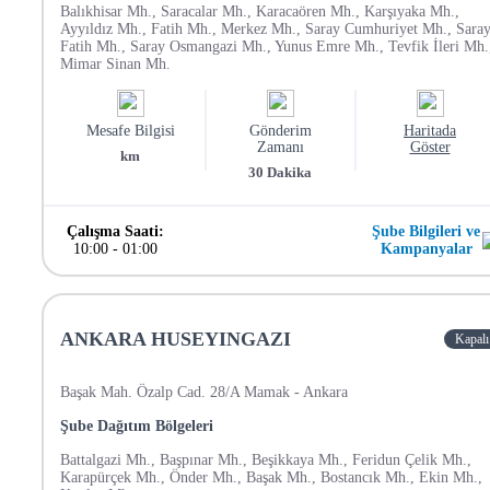
Balıkhisar Mh., Saracalar Mh., Karacaören Mh., Karşıyaka Mh.,
Ayyıldız Mh., Fatih Mh., Merkez Mh., Saray Cumhuriyet Mh., Sara
Fatih Mh., Saray Osmangazi Mh., Yunus Emre Mh., Tevfik İleri Mh.
Mimar Sinan Mh.
Mesafe Bilgisi
Gönderim
Haritada
Zamanı
Göster
km
30
Dakika
Çalışma Saati:
Şube Bilgileri ve
10:00
-
01:00
Kampanyalar
ANKARA HUSEYINGAZI
Kapalı
Başak Mah. Özalp Cad. 28/A Mamak - Ankara
Şube Dağıtım Bölgeleri
Battalgazi Mh., Başpınar Mh., Beşikkaya Mh., Feridun Çelik Mh.,
Karapürçek Mh., Önder Mh., Başak Mh., Bostancık Mh., Ekin Mh.,