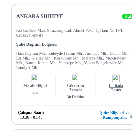
ANKARA SIHHIYE
Açık
Korkut Reis Mah. Strazburg Cad. Ahmet Peker İş Hanı No:19/B
Çankaya Ankara
Şube Dağıtım Bölgeleri
Hacı Bayram Mh., Zübeyde Hanım Mh., Anıttepe Mh., Devlet Mh.,
Eti Mh., Kızılay Mh., Korkutreis Mh., Maltepe Mh., Mebusevleri
Mh., Namık Kemal Mh., Yücetepe Mh., Yukarı Bahçelievler Mh.,
Emniyet Mh.
Mesafe Bilgisi
Gönderim
Haritada
Zamanı
Göster
km
30
Dakika
Çalışma Saati:
Şube Bilgileri ve
10:30
-
01:45
Kampanyalar