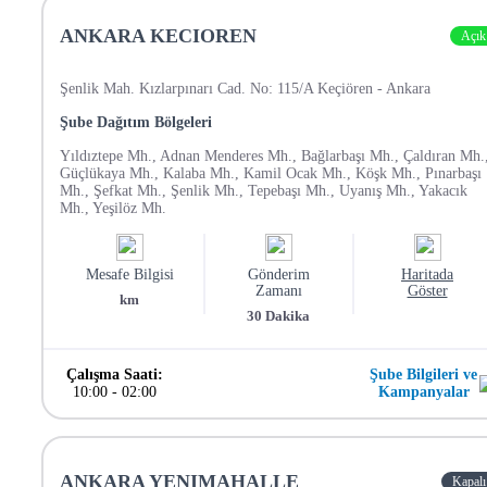
ANKARA KECIOREN
Açık
Şenlik Mah. Kızlarpınarı Cad. No: 115/A Keçiören - Ankara
Şube Dağıtım Bölgeleri
Yıldıztepe Mh., Adnan Menderes Mh., Bağlarbaşı Mh., Çaldıran Mh.
Güçlükaya Mh., Kalaba Mh., Kamil Ocak Mh., Köşk Mh., Pınarbaşı
Mh., Şefkat Mh., Şenlik Mh., Tepebaşı Mh., Uyanış Mh., Yakacık
Mh., Yeşilöz Mh.
Mesafe Bilgisi
Gönderim
Haritada
Zamanı
Göster
km
30
Dakika
Çalışma Saati:
Şube Bilgileri ve
10:00
-
02:00
Kampanyalar
ANKARA YENIMAHALLE
Kapalı