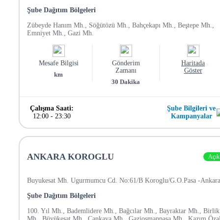
Şube Dağıtım Bölgeleri
Zübeyde Hanım Mh., Söğütözü Mh., Bahçekapı Mh., Beştepe Mh.,
Emniyet Mh., Gazi Mh.
Mesafe Bilgisi
Gönderim
Haritada
Zamanı
Göster
km
30
Dakika
Çalışma Saati:
Şube Bilgileri ve
12:00
-
23:30
Kampanyalar
ANKARA KOROGLU
Açık
Buyukesat Mh. Ugurmumcu Cd. No:61/B Koroglu/G.O.Pasa -Ankar
Şube Dağıtım Bölgeleri
100. Yıl Mh., Bademlidere Mh., Bağcılar Mh., Bayraktar Mh., Birlik
Mh., Büyükesat Mh., Çankaya Mh., Gaziosmanpaşa Mh., Kazım Öza