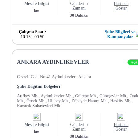
Mesafe Bilgisi
Gönderim
Haritada
Zamanı
Göster
km
30
Dakika
Çalışma Saati:
Şube Bilgileri ve
10:15
-
00:50
Kampanyalar
ANKARA AYDINLIKEVLER
Açık
Cevrelı Cad. No:41 Aydınlıkevler -Ankara
Şube Dağıtım Bölgeleri
Atıfbey Mh., Aydınlıkevler Mh., Gültepe Mh., Güneşevler Mh., Önd
Mh., Örnek Mh., Ulubey Mh., Zübeyde Hanım Mh., Hasköy Mh.,
Kavacık Subayevleri Mh.
Mesafe Bilgisi
Gönderim
Haritada
Zamanı
Göster
km
30
Dakika