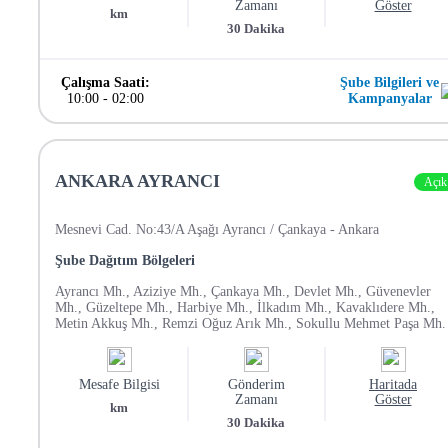
Zamanı
Göster
km
30
Dakika
Çalışma Saati:
Şube Bilgileri ve
10:00
-
02:00
Kampanyalar
ANKARA AYRANCI
Açık
Mesnevi Cad. No:43/A Aşağı Ayrancı / Çankaya - Ankara
Şube Dağıtım Bölgeleri
Ayrancı Mh., Aziziye Mh., Çankaya Mh., Devlet Mh., Güvenevler
Mh., Güzeltepe Mh., Harbiye Mh., İlkadım Mh., Kavaklıdere Mh.,
Metin Akkuş Mh., Remzi Oğuz Arık Mh., Sokullu Mehmet Paşa Mh.
Mesafe Bilgisi
Gönderim
Haritada
Zamanı
Göster
km
30
Dakika