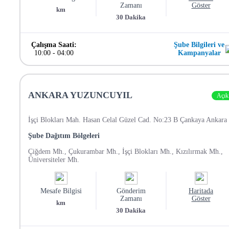
Zamanı
Göster
km
30
Dakika
Çalışma Saati:
Şube Bilgileri ve
10:00
-
04:00
Kampanyalar
ANKARA YUZUNCUYIL
Açık
İşçi Blokları Mah. Hasan Celal Güzel Cad. No:23 B Çankaya Ankara
Şube Dağıtım Bölgeleri
Çiğdem Mh., Çukurambar Mh., İşçi Blokları Mh., Kızılırmak Mh.,
Üniversiteler Mh.
Mesafe Bilgisi
Gönderim
Haritada
Zamanı
Göster
km
30
Dakika