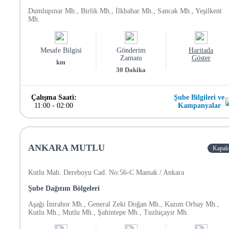
Dumlupınar Mh., Birlik Mh., İlkbahar Mh., Sancak Mh., Yeşilkent
Mh.
Mesafe Bilgisi
Gönderim
Haritada
Zamanı
Göster
km
30
Dakika
Çalışma Saati:
Şube Bilgileri ve
11:00
-
02:00
Kampanyalar
ANKARA MUTLU
Kapalı
Kutlu Mah. Dereboyu Cad. No:56-C Mamak / Ankara
Şube Dağıtım Bölgeleri
Aşağı İmrahor Mh., General Zeki Doğan Mh., Kazım Orbay Mh.,
Kutlu Mh., Mutlu Mh., Şahintepe Mh., Tuzluçayır Mh.