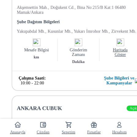
Akşemsettin Mah., Doğukent Cd., Bina No:215/B Kat:1 06480
Mamak/Ankara
Şube Dağıtım Bölgeleri
Yakupabdal Mh., Kusunlar Mh., Yukarı İmrohor Mh., Zirvekent Mh.
Mesafe Bilgisi
Gönderim
Haritada
Zamanı
Göster
km
Dakika
Çalışma Saati:
Şube Bilgileri ve
10:00
-
22:00
Kampanyalar
ANKARA CUBUK
Açık
Cumhuriyet Mahallesi Ankara Bulvarı (1.Kısım) No: 34/A Çubuk,
Ankara
Anasayfa
Cüzdan
Sepetim
Fırsatlar
Hesabım