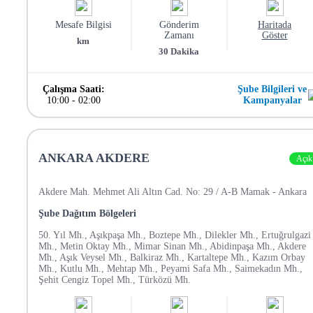
Mesafe Bilgisi
Gönderim
Haritada
Zamanı
Göster
km
30
Dakika
Çalışma Saati:
Şube Bilgileri ve
10:00
-
02:00
Kampanyalar
ANKARA AKDERE
Açık
Akdere Mah. Mehmet Ali Altın Cad. No: 29 / A-B Mamak - Ankara
Şube Dağıtım Bölgeleri
50. Yıl Mh., Aşıkpaşa Mh., Boztepe Mh., Dilekler Mh., Ertuğrulgazi
Mh., Metin Oktay Mh., Mimar Sinan Mh., Abidinpaşa Mh., Akdere
Mh., Aşık Veysel Mh., Balkiraz Mh., Kartaltepe Mh., Kazım Orbay
Mh., Kutlu Mh., Mehtap Mh., Peyami Safa Mh., Saimekadın Mh.,
Şehit Cengiz Topel Mh., Türközü Mh.