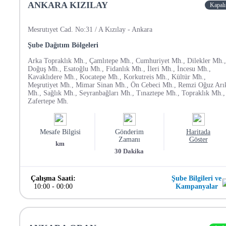
ANKARA KIZILAY
Kapalı
Mesrutıyet Cad. No:31 / A Kızılay - Ankara
Şube Dağıtım Bölgeleri
Arka Topraklık Mh., Çamlıtepe Mh., Cumhuriyet Mh., Dilekler Mh.,
Doğuş Mh., Esatoğlu Mh., Fidanlık Mh., İleri Mh., İncesu Mh.,
Kavaklıdere Mh., Kocatepe Mh., Korkutreis Mh., Kültür Mh.,
Meşrutiyet Mh., Mimar Sinan Mh., Ön Cebeci Mh., Remzi Oğuz Arı
Mh., Sağlık Mh., Seyranbağları Mh., Tınaztepe Mh., Topraklık Mh.,
Zafertepe Mh.
Mesafe Bilgisi
Gönderim
Haritada
Zamanı
Göster
km
30
Dakika
Çalışma Saati:
Şube Bilgileri ve
10:00
-
00:00
Kampanyalar