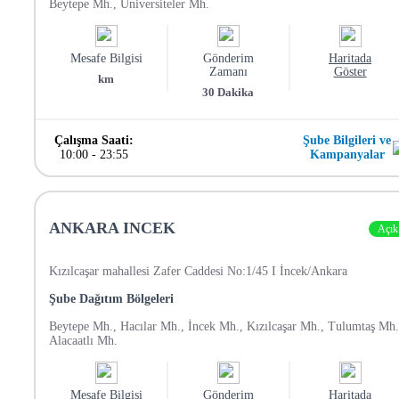
Beytepe Mh., Üniversiteler Mh.
Mesafe Bilgisi
Gönderim
Haritada
Zamanı
Göster
km
30
Dakika
Çalışma Saati:
Şube Bilgileri ve
10:00
-
23:55
Kampanyalar
ANKARA INCEK
Açık
Kızılcaşar mahallesi Zafer Caddesi No:1/45 I İncek/Ankara
Şube Dağıtım Bölgeleri
Beytepe Mh., Hacılar Mh., İncek Mh., Kızılcaşar Mh., Tulumtaş Mh.
Alacaatlı Mh.
Mesafe Bilgisi
Gönderim
Haritada