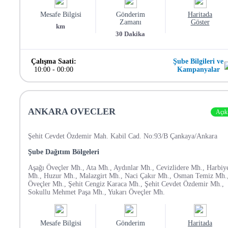
Mesafe Bilgisi
Gönderim
Haritada
Zamanı
Göster
km
30
Dakika
Çalışma Saati:
Şube Bilgileri ve
10:00
-
00:00
Kampanyalar
ANKARA OVECLER
Açık
Şehit Cevdet Özdemir Mah. Kabil Cad. No:93/B Çankaya/Ankara
Şube Dağıtım Bölgeleri
Aşağı Öveçler Mh., Ata Mh., Aydınlar Mh., Cevizlidere Mh., Harbiy
Mh., Huzur Mh., Malazgirt Mh., Naci Çakır Mh., Osman Temiz Mh.
Öveçler Mh., Şehit Cengiz Karaca Mh., Şehit Cevdet Özdemir Mh.,
Sokullu Mehmet Paşa Mh., Yukarı Öveçler Mh.
Mesafe Bilgisi
Gönderim
Haritada