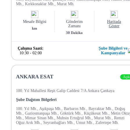
Mh., Kırkkonaklar Mh., Murat Mh.
Mesafe Bilgisi
Gönderim
Haritada
Zamanı
Göster
km
30
Dakika
Çalışma Saati:
Şube Bilgileri ve
10:30
-
02:00
Kampanyalar
ANKARA ESAT
Açık
100. Yıl Mahallesi Reşit Galip Caddesi 7/A Ankara Çankaya
Şube Dağıtım Bölgeleri
100. Yıl Mh., Aşıkpaşa Mh., Barbaros Mh., Bayraktar Mh., Doğuş
Mh., Gaziosmanpaşa Mh., Göktürk Mh., Küçükesat Mh., Metin Okta
Mh., Mimar Sinan Mh., Muhsin Ertuğrul Mh., Murat Mh., Remzi
Oğuz Arık Mh., Seyranbağları Mh., Umut Mh., Zafertepe Mh.