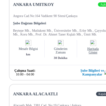
ANKARA UMITKOY
Açık
Angora Cad.No:164 Vadikent 90 Sitesi/Çankaya
Şube Dağıtım Bölgeleri
Beytepe Mh., Mutlukent Mh., Üniversiteler Mh., Erler Mh., Çayyolu
Mh., Koru Mh., Prof. Dr. Ahmet Taner Kışlalı Mh., Ümit Mh.
Mesafe Bilgisi
Gönderim
Haritada
Zamanı
Göster
km
30
Dakika
Çalışma Saati:
Şube Bilgileri ve
10:00
-
04:00
Kampanyalar
ANKARA ALACAATLI
Kapalı
Alacaatlı Mah. 3381 Cad. No:19 Çankaya / Ankara