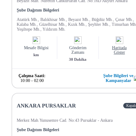
Beyazıt Mah. Nurettin Cankurtaran Cad. No:16D Akyurt Ankara
Şube Dağıtım Bölgeleri
Atatürk Mh., Balıkhisar Mh., Beyazıt Mh., Büğdüz Mh., Çınar Mh.,
Kalaba Mh., Güzelhisar Mh., Kızık Mh., Şeyhler Mh., Timurhan Mh
Yeşiltepe Mh., Yıldırım Mh.
Mesafe Bilgisi
Gönderim
Haritada
Zamanı
Göster
km
30
Dakika
Çalışma Saati:
Şube Bilgileri ve
10:00
-
02:00
Kampanyalar
ANKARA PURSAKLAR
Kapalı
Merkez Mah.Yunusemre Cad. No:43 Pursaklar - Ankara
Şube Dağıtım Bölgeleri