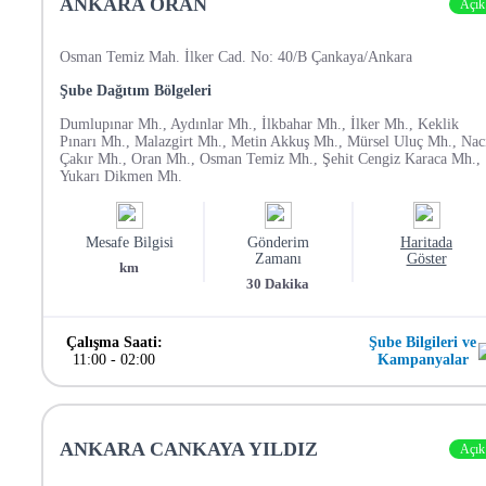
ANKARA ORAN
Açık
Osman Temiz Mah. İlker Cad. No: 40/B Çankaya/Ankara
Şube Dağıtım Bölgeleri
Dumlupınar Mh., Aydınlar Mh., İlkbahar Mh., İlker Mh., Keklik
Pınarı Mh., Malazgirt Mh., Metin Akkuş Mh., Mürsel Uluç Mh., Nac
Çakır Mh., Oran Mh., Osman Temiz Mh., Şehit Cengiz Karaca Mh.,
Yukarı Dikmen Mh.
Mesafe Bilgisi
Gönderim
Haritada
Zamanı
Göster
km
30
Dakika
Çalışma Saati:
Şube Bilgileri ve
11:00
-
02:00
Kampanyalar
ANKARA CANKAYA YILDIZ
Açık