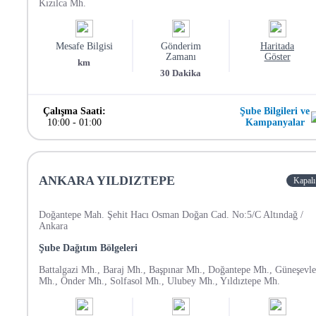
Kızılca Mh.
Mesafe Bilgisi
Gönderim
Haritada
Zamanı
Göster
km
30
Dakika
Çalışma Saati:
Şube Bilgileri ve
10:00
-
01:00
Kampanyalar
ANKARA YILDIZTEPE
Kapalı
Doğantepe Mah. Şehit Hacı Osman Doğan Cad. No:5/C Altındağ /
Ankara
Şube Dağıtım Bölgeleri
Battalgazi Mh., Baraj Mh., Başpınar Mh., Doğantepe Mh., Güneşevle
Mh., Önder Mh., Solfasol Mh., Ulubey Mh., Yıldıztepe Mh.