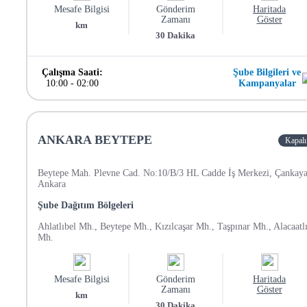
Mesafe Bilgisi
Gönderim
Haritada
Zamanı
Göster
km
30
Dakika
Çalışma Saati:
Şube Bilgileri ve
10:00
-
02:00
Kampanyalar
ANKARA BEYTEPE
Kapalı
Beytepe Mah. Plevne Cad. No:10/B/3 HL Cadde İş Merkezi, Çankaya
Ankara
Şube Dağıtım Bölgeleri
Ahlatlıbel Mh., Beytepe Mh., Kızılcaşar Mh., Taşpınar Mh., Alacaatl
Mh.
Mesafe Bilgisi
Gönderim
Haritada
Zamanı
Göster
km
30
Dakika